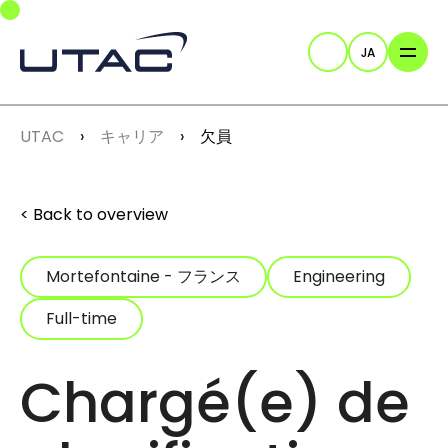
Skip to main navigation
Skip to main content
Skip to page footer
JA
検索
You are here:
UTAC
キャリア
欠員
Back to overview
Mortefontaine - フランス
Engineering
Full-time
Chargé(e) de