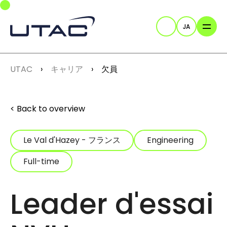
Skip to main navigation
Skip to main content
Skip to page footer
JA
検索
You are here:
UTAC
キャリア
欠員
Back to overview
Le Val d'Hazey - フランス
Engineering
Full-time
Leader d'essai